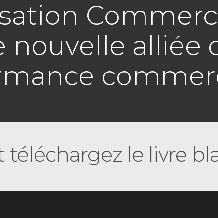
isation Commerci
e nouvelle alliée 
rmance commerc
 téléchargez le livre bl