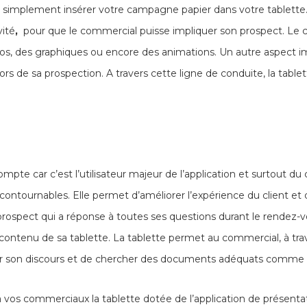
aut simplement insérer votre campagne papier dans votre tablett
vité
,
pour que le commercial puisse impliquer son prospect. Le c
éos, des graphiques ou encore des animations.
Un autre aspect im
ors de sa prospection. A travers cette ligne de conduite, la tab
mpte car c’est l’utilisateur majeur de l’application et surtout du 
ntournables. Elle permet d’améliorer l’expérience du client et
prospect qui a réponse à toutes ses questions durant le rendez-
u contenu de sa tablette. La tablette permet au commercial, à t
rer son discours et de chercher des documents adéquats comme
z à vos commerciaux la tablette dotée de l’application de présent