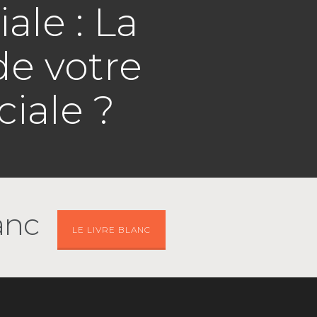
ale : La
de votre
iale ?
anc
LE LIVRE BLANC