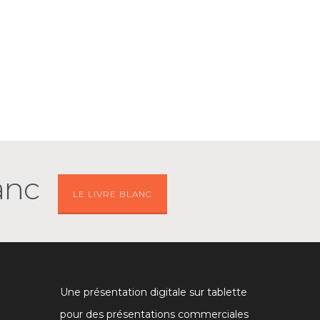
anc
LE LIVRE BLANC
Une présentation digitale sur tablette
pour des présentations commerciales