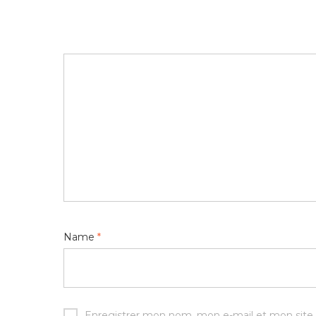
Name
*
Enregistrer mon nom, mon e-mail et mon site