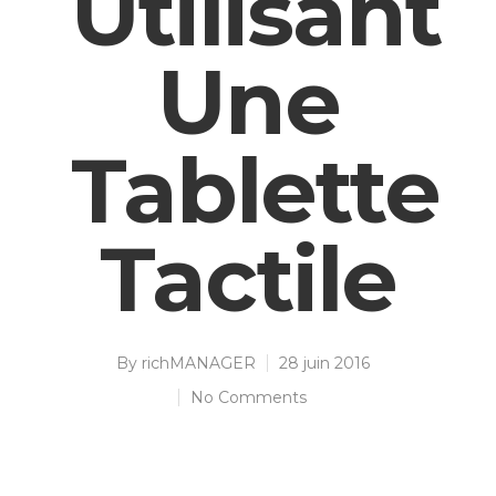
Utilisant
Une
Tablette
Tactile
By
richMANAGER
28 juin 2016
No Comments