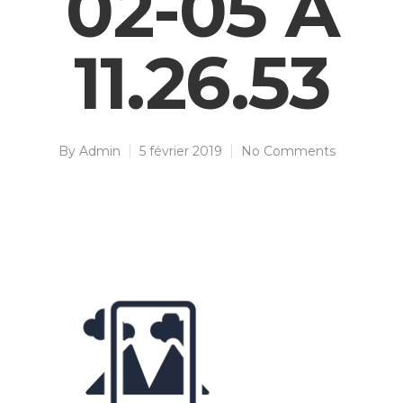
02-05 À
11.26.53
By
Admin
5 février 2019
No Comments