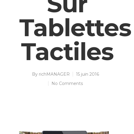
Sur
Tablettes
Tactiles
By
richMANAGER
15 juin 2016
No Comments