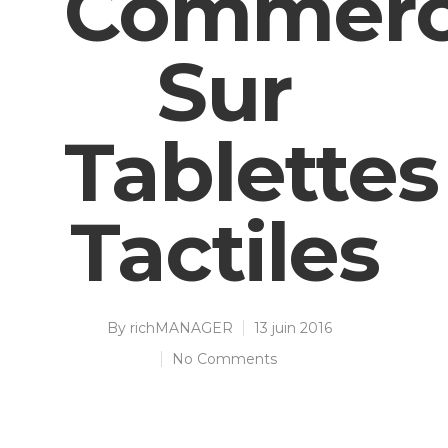
Commerc
Sur
Tablettes
Tactiles
By
richMANAGER
13 juin 2016
No Comments