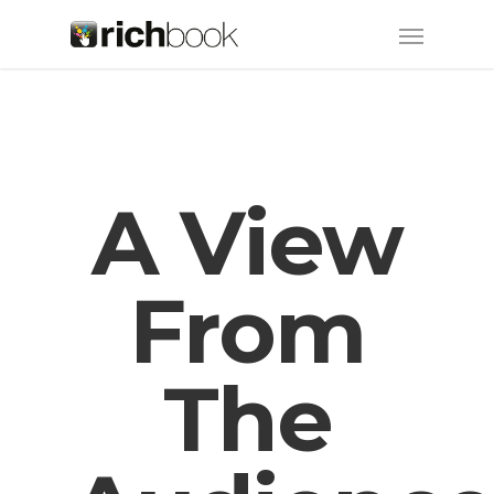
A View
From
The