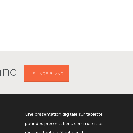
anc
LE LIVRE BLANC
Une présentation digitale sur tablette
pour des présentations commerciales
réussies tout en étant enrichi