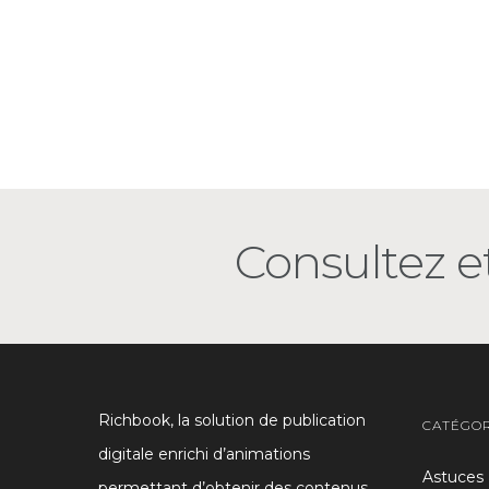
Consultez et
Richbook, la solution de publication
CATÉGOR
digitale enrichi d’animations
Astuces
permettant d’obtenir des contenus