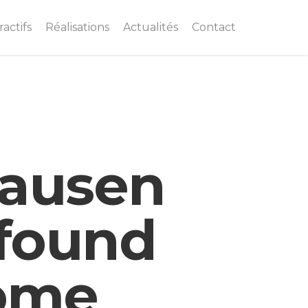
actifs
Réalisations
Actualités
Contact
hausen
found
ome