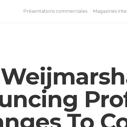
Présentations commerciales
Magazines inter
 Weijmars
uncing Pro
anges To C